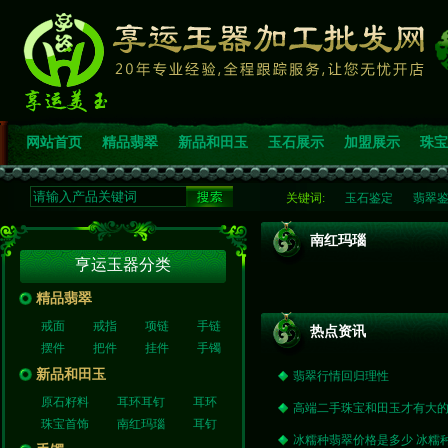
网站首页
精品翡翠
新品和田玉
玉石展示
加盟展示
珠宝
关键词:
玉石鉴定
翡翠
南红玛瑙
亨运玉器分类
精品翡翠
戒面
戒指
项链
手链
热点资讯
摆件
把件
挂件
手镯
新品和田玉
翡翠行情回归理性
原石籽料
耳环耳钉
耳环
高端二手珠宝和田玉才有大
珠宝首饰
南红玛瑙
耳钉
冰糯种翡翠价格是多少 冰糯