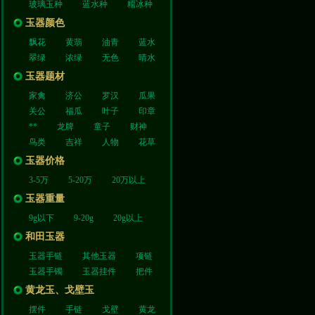
玻璃玉种
蓝水种
糥冰种
玉器颜色
飘花
黄翡
油青
蓝水
翠绿
浓绿
无色
晴水
玉器题材
家禽
济公
罗汉
瓜果
关公
福瓜
叶子
印章
**
龙牌
童子
财神
鸟类
吉祥
人物
花草
玉器价格
3-5万
5-20万
20万以上
玉器重量
9g以下
9-20g
20g以上
和田玉器
玉器手链
其他玉器
项链
玉器手镯
玉器挂件
把件
黄龙玉、戈壁玉
摆件
手链
戈壁
黄龙