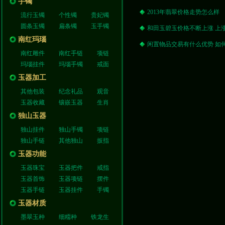
手镯
2013年翡翠价格走势怎么样
流行玉镯
个性镯
贵妃镯
圆条玉镯
扁条镯
玉手镯
和田玉碧玉价格不断上涨 上
南红玛瑙
闲置物品交易有什么优势 如
南红雕件
南红手链
项链
玛瑙挂件
玛瑙手镯
戒面
玉器加工
其他包装
纪念礼品
观音
玉器收藏
镶嵌玉器
生肖
独山玉器
独山挂件
独山手镯
项链
独山手链
其他独山
扳指
玉器功能
玉器珠宝
玉器把件
戒指
玉器首饰
玉器项链
摆件
玉器手链
玉器挂件
手镯
玉器材质
墨翠玉种
细糥种
铁龙生